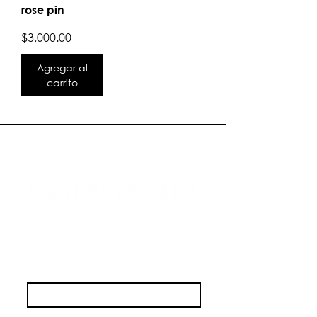
rose pin
Precio
$3,000.00
Agregar al
carrito
inscríbete a nuestro mailling
email
*