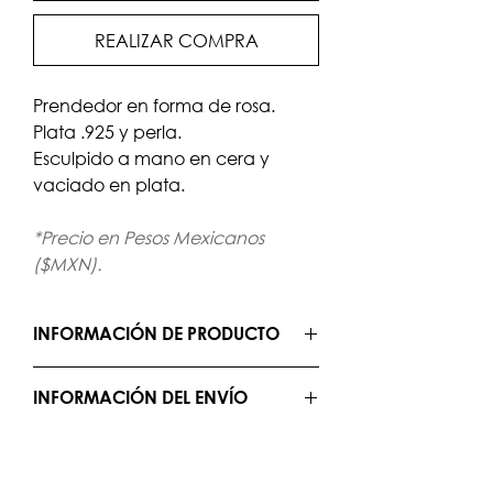
REALIZAR COMPRA
Prendedor en forma de rosa.
Plata .925 y perla.
Esculpido a mano en cera y
vaciado en plata.
*Precio en Pesos Mexicanos
($MXN).
INFORMACIÓN DE PRODUCTO
Todas las piezas son elaboradas de
INFORMACIÓN DEL ENVÍO
forma manual y
upon request
, por lo
que el tiempo de producción es de 2
Envío Estándar: 3-10 días hábiles.
semanas más el tiempo de envío.
Los gastos de envío se calculan antes
de finalizar la compra.