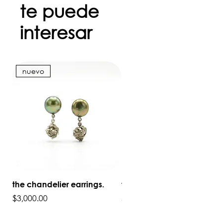
te puede
interesar
nuevo
nuevo
the chandelier earrings.
the flower ring.
Precio
Precio
$3,000.00
$4,500.00