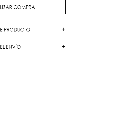
LIZAR COMPRA
E PRODUCTO
on elaboradas de forma manual
EL ENVÍO
r lo que el tiempo de
2 semanas más el tiempo de
0 días hábiles.
se calculan antes de finalizar la