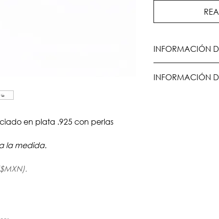
REA
INFORMACIÓN D
Todas las piezas s
INFORMACIÓN D
y
upon request
, po
producción es de 
Envío Estándar: 3-1
envío.
Los gastos de envío 
compra.
aciado en plata .925 con perlas
a la medida.
($MXN).