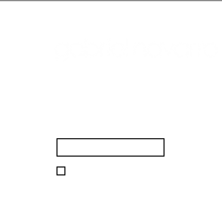
inscríbete a nuestro 
mailling
email
*
SUSCRIBIR
quiero suscribirme a tu lista 
de correo.